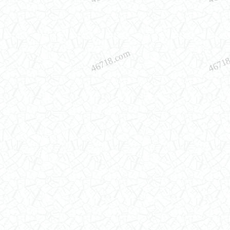
46718.com
4671