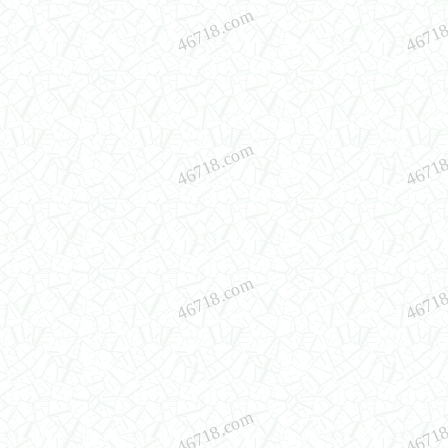
46718.com
4671
46718.com
4671
46718.com
4671
46718.com
4671