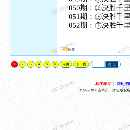
46718.com
4671
050期：㊣决胜千
051期：㊣决胜千
052期：㊣决胜千
46718.com
4671
回复
1
2
3
4
5
6
末页
下一页
选 页
46718.com
4671
程序购买
防劫持
|
©2025-2030
富甲天下论坛
版权所有 
46718.com
4671