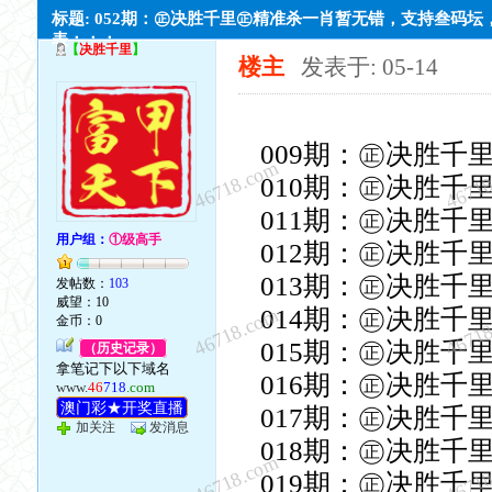
标题: 052期：㊣决胜千里㊣精准杀一肖暂无错，支持叁码坛
表；；；
【
决胜千里
】
楼主
发表于: 05-14
009期：㊣决胜千
46718.com
4671
010期：㊣决胜千
011期：㊣决胜千
用户组：
①级高手
012期：㊣决胜千
013期：㊣决胜千
发帖数：
103
威望：10
46718.com
4671
014期：㊣决胜千
金币：0
015期：㊣决胜千
（历史记录）
拿笔记下以下域名
016期：㊣决胜千
www.
46
718
.com
澳门彩★开奖直播
017期：㊣决胜千
加关注
发消息
018期：㊣决胜千
46718.com
4671
019期：㊣决胜千