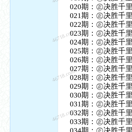
020期：㊣决胜千
021期：㊣决胜千
022期：㊣决胜千
46718.com
4671
023期：㊣决胜千
024期：㊣决胜千
025期：㊣决胜千
026期：㊣决胜千
027期：㊣决胜千
46718.com
4671
028期：㊣决胜千
029期：㊣决胜千
030期：㊣决胜千
031期：㊣决胜千
46718.com
4671
032期：㊣决胜千
033期：㊣决胜千
034期：㊣决胜千