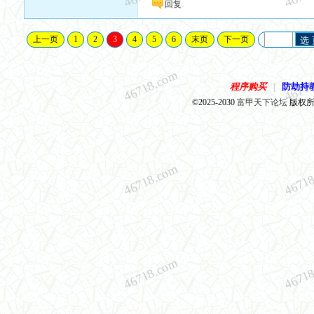
回复
上一页
1
2
3
4
5
6
末页
下一页
选
46718.com
4671
程序购买
防劫持
|
©2025-2030
富甲天下论坛
版权所有 
46718.com
4671
46718.com
4671