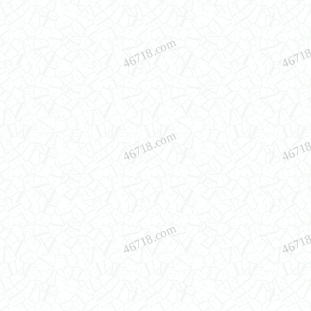
46718.com
4671
46718.com
4671
46718.com
4671