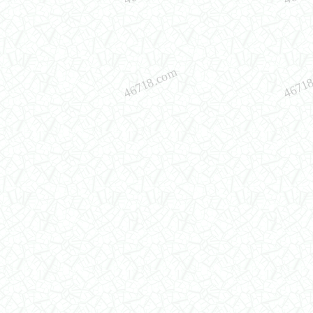
46718.com
4671