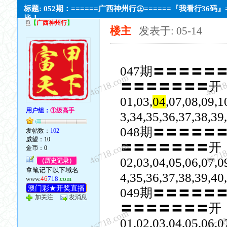
标题: 052期：======广西神州行㊣======『我看行36码』
毕！
【
广西神州行
】
楼主
发表于: 05-14
047期〓〓〓〓〓
46718.com
4671
〓〓〓〓〓〓〓开：
01,03,
04
,07,08,09,1
用户组：
①级高手
3,34,35,36,37,38,
048期〓〓〓〓〓
发帖数：
102
威望：10
46718.com
4671
〓〓〓〓〓〓〓开：
金币：0
02,03,04,05,06,07,0
（历史记录）
拿笔记下以下域名
4,35,36,37,38,39,40
www.
46
718
.com
澳门彩★开奖直播
049期〓〓〓〓〓
加关注
发消息
〓〓〓〓〓〓〓开：
46718.com
4671
01,02,03,04,05,06,0