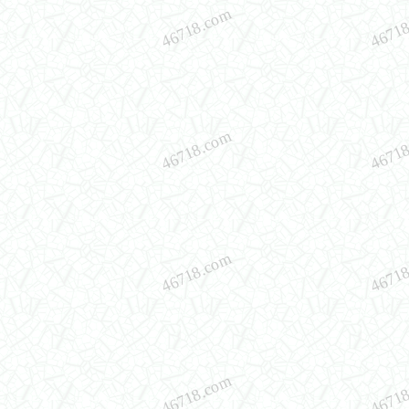
46718.com
4671
46718.com
4671
46718.com
4671
46718.com
4671