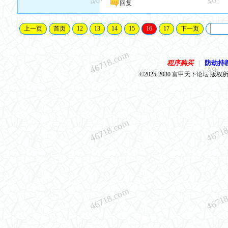
回复
上一页
首页
12
13
14
15
16
17
下一页
46718.com
4671
程序购买
防劫持
|
©2025-2030
富甲天下论坛
版权所有 
46718.com
4671
46718.com
4671