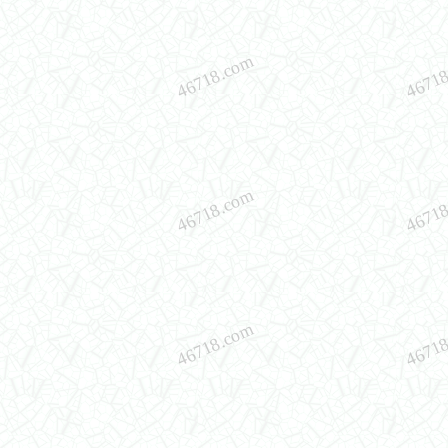
46718.com
4671
46718.com
4671
46718.com
4671