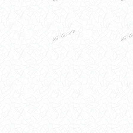
46718.com
4671