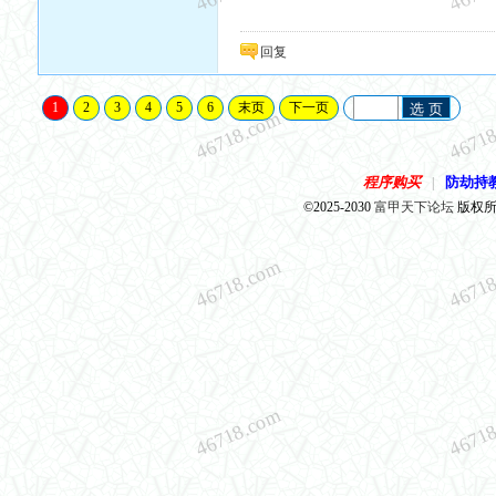
回复
1
2
3
4
5
6
末页
下一页
选 页
46718.com
4671
程序购买
防劫持
|
©2025-2030
富甲天下论坛
版权所有 
46718.com
4671
46718.com
4671