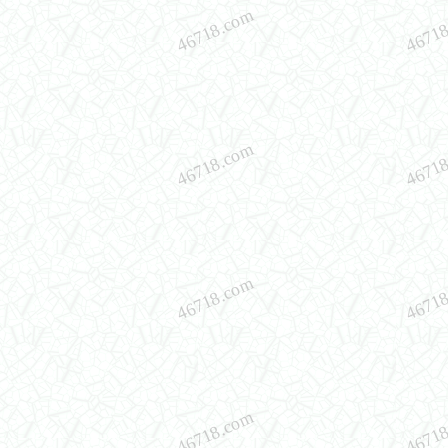
46718.com
4671
46718.com
4671
46718.com
4671
46718.com
4671