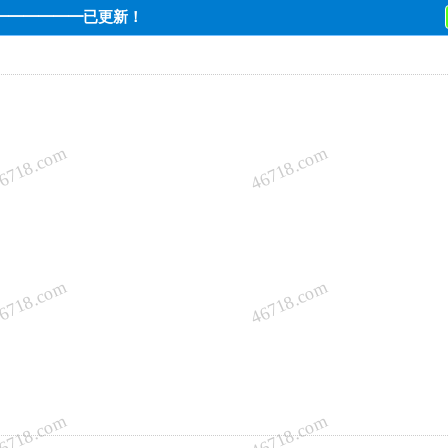
━━━━━━━已更新！
6718.com
46718.com
6718.com
46718.com
6718.com
46718.com