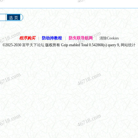
选 页
6718.com
46718.com
程序购买
防劫持教程
防失联导航网
|
|
|
清除Cookies
©2025-2030
富甲天下论坛
版权所有 Gzip enabled
Total 0.542868(s) query 9,
网站统计
6718.com
46718.com
6718.com
46718.com