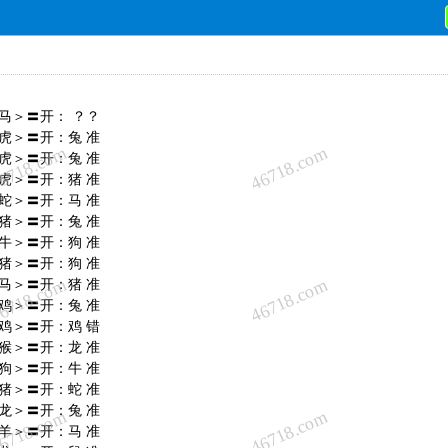
马＞〓开： ？？
虎＞〓开：兔 准
6718.com
46718.com
虎＞〓开：兔 准
虎＞〓开：猪 准
蛇＞〓开：马 准
猪＞〓开：兔 准
牛＞〓开：狗 准
猪＞〓开：狗 准
6718.com
46718.com
马＞〓开：猪 准
鸡＞〓开：兔 准
鸡＞〓开：鸡 错
猴＞〓开：龙 准
狗＞〓开：牛 准
猪＞〓开：蛇 准
龙＞〓开：兔 准
6718.com
46718.com
羊＞〓开：马 准