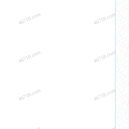
46718.com
46718.com
46718.com
46718.com
46718.com
46718.com