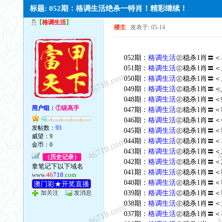
标题: 052期：格调生活绝杀一特肖！精彩继续！
【
格调生活
】
楼主
发表于: 05-14
052期：
格调生活
㊣稳杀1肖〓＜
051期：
格调生活
㊣稳杀1肖〓＜
46718.com
4
050期：
格调生活
㊣稳杀1肖〓＜
049期：
格调生活
㊣稳杀1肖〓＜
048期：
格调生活
㊣稳杀1肖〓＜
用户组：
①级高手
047期：
格调生活
㊣稳杀1肖〓＜
046期：
格调生活
㊣稳杀1肖〓＜
发帖数：
93
045期：
格调生活
㊣稳杀1肖〓＜
威望：9
46718.com
4
044期：
格调生活
㊣稳杀1肖〓＜
金币：0
043期：
格调生活
㊣稳杀1肖〓＜
（历史记录）
042期：
格调生活
㊣稳杀1肖〓＜
拿笔记下以下域名
041期：
格调生活
㊣稳杀1肖〓＜
www.
46
718
.com
040期：
格调生活
㊣稳杀1肖〓＜
澳门彩★开奖直播
加关注
发消息
039期：
格调生活
㊣稳杀1肖〓＜
038期：
格调生活
㊣稳杀1肖〓＜
46718.com
4
037期：
格调生活
㊣稳杀1肖〓＜