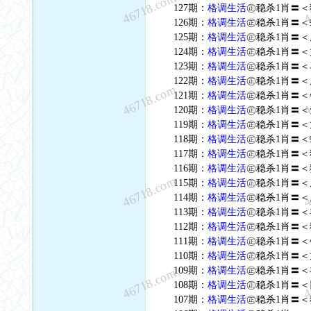
46718.com
4
127期：
格调生活
㊣稳杀1肖〓＜
126期：
格调生活
㊣稳杀1肖〓＜
125期：
格调生活
㊣稳杀1肖〓＜
124期：
格调生活
㊣稳杀1肖〓＜
123期：
格调生活
㊣稳杀1肖〓＜
122期：
格调生活
㊣稳杀1肖〓＜
46718.com
4
121期：
格调生活
㊣稳杀1肖〓＜
120期：
格调生活
㊣稳杀1肖〓＜
119期：
格调生活
㊣稳杀1肖〓＜
118期：
格调生活
㊣稳杀1肖〓＜
117期：
格调生活
㊣稳杀1肖〓＜
116期：
格调生活
㊣稳杀1肖〓＜
46718.com
4
115期：
格调生活
㊣稳杀1肖〓＜
114期：
格调生活
㊣稳杀1肖〓＜
113期：
格调生活
㊣稳杀1肖〓＜
112期：
格调生活
㊣稳杀1肖〓＜
111期：
格调生活
㊣稳杀1肖〓＜
110期：
格调生活
㊣稳杀1肖〓＜
109期：
格调生活
㊣稳杀1肖〓＜
46718.com
4
108期：
格调生活
㊣稳杀1肖〓＜
107期：
格调生活
㊣稳杀1肖〓＜