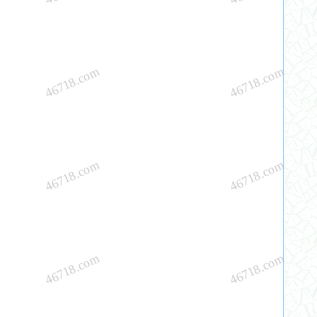
46718.com
46718.com
46718.com
46718.com
46718.com
46718.com