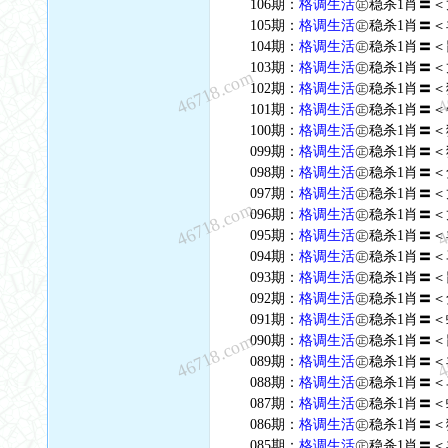
106期：
格调生活
㊣稳杀1肖〓＜
105期：
格调生活
㊣稳杀1肖〓＜
104期：
格调生活
㊣稳杀1肖〓＜
103期：
格调生活
㊣稳杀1肖〓＜
46718.com
4
102期：
格调生活
㊣稳杀1肖〓＜
101期：
格调生活
㊣稳杀1肖〓＜
100期：
格调生活
㊣稳杀1肖〓＜
099期：
格调生活
㊣稳杀1肖〓＜
098期：
格调生活
㊣稳杀1肖〓＜
097期：
格调生活
㊣稳杀1肖〓＜
46718.com
4
096期：
格调生活
㊣稳杀1肖〓＜
095期：
格调生活
㊣稳杀1肖〓＜
094期：
格调生活
㊣稳杀1肖〓＜
093期：
格调生活
㊣稳杀1肖〓＜
092期：
格调生活
㊣稳杀1肖〓＜
091期：
格调生活
㊣稳杀1肖〓＜
46718.com
4
090期：
格调生活
㊣稳杀1肖〓＜
089期：
格调生活
㊣稳杀1肖〓＜
088期：
格调生活
㊣稳杀1肖〓＜
087期：
格调生活
㊣稳杀1肖〓＜
086期：
格调生活
㊣稳杀1肖〓＜
085期：
格调生活
㊣稳杀1肖〓＜