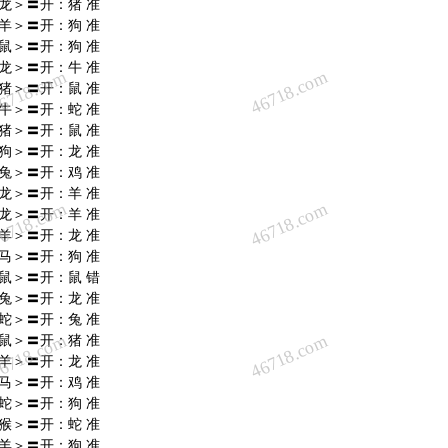
龙＞〓开：猪 准
羊＞〓开：狗 准
鼠＞〓开：狗 准
龙＞〓开：牛 准
6718.com
46718.com
猪＞〓开：鼠 准
牛＞〓开：蛇 准
猪＞〓开：鼠 准
狗＞〓开：龙 准
兔＞〓开：鸡 准
龙＞〓开：羊 准
6718.com
46718.com
龙＞〓开：羊 准
羊＞〓开：龙 准
马＞〓开：狗 准
鼠＞〓开：鼠 错
兔＞〓开：龙 准
蛇＞〓开：兔 准
6718.com
46718.com
鼠＞〓开：猪 准
羊＞〓开：龙 准
马＞〓开：鸡 准
蛇＞〓开：狗 准
猴＞〓开：蛇 准
羊＞〓开：狗 准