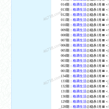
014期：
格调生活
㊣稳杀1肖〓＜
013期：
格调生活
㊣稳杀1肖〓＜
46718.com
4
012期：
格调生活
㊣稳杀1肖〓＜
011期：
格调生活
㊣稳杀1肖〓＜
010期：
格调生活
㊣稳杀1肖〓＜
009期：
格调生活
㊣稳杀1肖〓＜
008期：
格调生活
㊣稳杀1肖〓＜
007期：
格调生活
㊣稳杀1肖〓＜
46718.com
4
006期：
格调生活
㊣稳杀1肖〓＜
005期：
格调生活
㊣稳杀1肖〓＜
004期：
格调生活
㊣稳杀1肖〓＜
003期：
格调生活
㊣稳杀1肖〓＜
002期：
格调生活
㊣稳杀1肖〓＜
001期：
格调生活
㊣稳杀1肖〓＜
46718.com
4
134期：
格调生活
㊣稳杀1肖〓＜
133期：
格调生活
㊣稳杀1肖〓＜
132期：
格调生活
㊣稳杀1肖〓＜
131期：
格调生活
㊣稳杀1肖〓＜
130期：
格调生活
㊣稳杀1肖〓＜
129期：
格调生活
㊣稳杀1肖〓＜
128期：
格调生活
㊣稳杀1肖〓＜